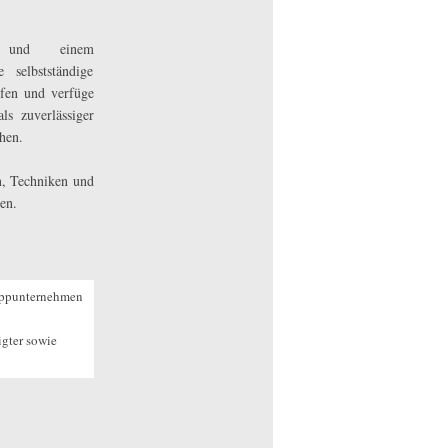
ng und einem
 selbstständige
fen und verfüge
s zuverlässiger
hen.
n, Techniken und
en.
eppunternehmen
igter sowie